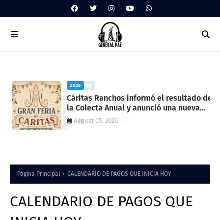
2026
2026
Cáritas Ranchos informó el resultado de
Premiere en Ranchos – Menos averigu
la Colecta Anual y anunció una nueva
Dios
feria solidaria
August 05, 2026
August 05, 2026
Página Principal
CALENDARIO DE PAGOS QUE INICIA HOY
CALENDARIO DE PAGOS QUE