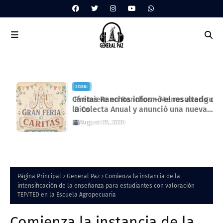
2026
2026
Cáritas Ranchos informó el resultado de
Premiere en Ranchos – Menos averigu
la Colecta Anual y anunció una nueva
Dios
feria solidaria
August 05, 2026
August 05, 2026
Página Principal
General Paz
Comienza la instancia de la
intensificación de la enseñanza para estudiantes con valoración
TEP/TED en la Escuela Agropecuaria
Comienza la instancia de la