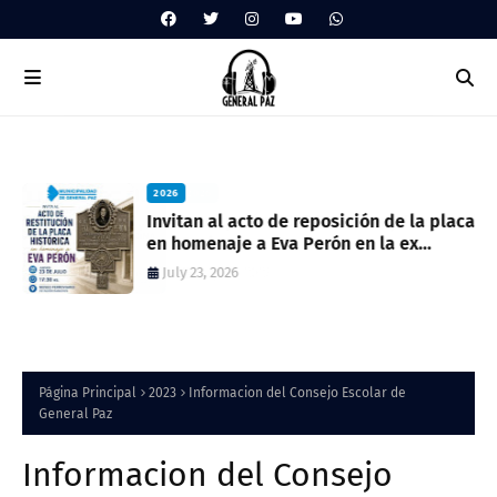
2026
Invitan al acto de reposición de la placa
en homenaje a Eva Perón en la ex
estación del ferrocarril
July 23, 2026
Página Principal
2023
Informacion del Consejo Escolar de
General Paz
Informacion del Consejo