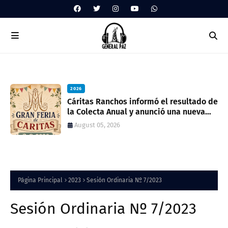
2026
ua
Cáritas Ranchos informó el resultado de
la Colecta Anual y anunció una nueva
feria solidaria
August 05, 2026
Página Principal
2023
Sesión Ordinaria Nº 7/2023
Sesión Ordinaria Nº 7/2023