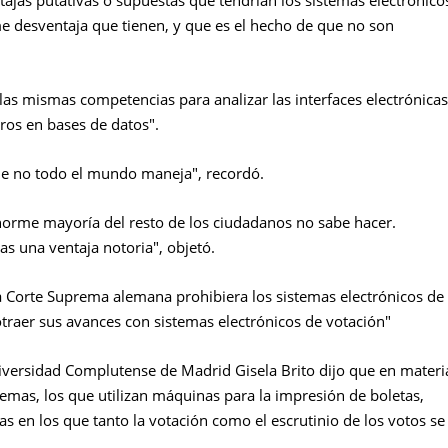
ntajas putativas o supuestas que tendrían los sistemas electrónico
 desventaja que tienen, y que es el hecho de que no son
as mismas competencias para analizar las interfaces electrónicas
ros en bases de datos".
que no todo el mundo maneja", recordó.
norme mayoría del resto de los ciudadanos no sabe hacer.
as una ventaja notoria", objetó.
 "la Corte Suprema alemana prohibiera los sistemas electrónicos de
otraer sus avances con sistemas electrónicos de votación"
Universidad Complutense de Madrid Gisela Brito dijo que en materi
temas, los que utilizan máquinas para la impresión de boletas,
as en los que tanto la votación como el escrutinio de los votos se