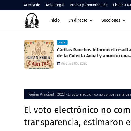
Acerca de
Aviso Legal
Prensa y Comunicación
Licencia R
Inicio
En directo
Secciones
2026
nos
Cáritas Ranchos informó el result
de la Colecta Anual y anunció una
nueva feria solidaria
August 05, 2026
Página Principal
2023
El voto electrónico no compensa la des
El voto electrónico no com
transparencia, estimaron 