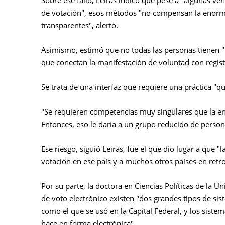
Sobre ese fallo, Leiras indicó que pese a "algunas ve
de votación", esos métodos "no compensan la enorme
transparentes", alertó.
Asimismo, estimó que no todas las personas tienen "l
que conectan la manifestación de voluntad con regist
Se trata de una interfaz que requiere una práctica "
"Se requieren competencias muy singulares que la e
Entonces, eso le daría a un grupo reducido de person
Ese riesgo, siguió Leiras, fue el que dio lugar a que
votación en ese país y a muchos otros países en retr
Por su parte, la doctora en Ciencias Políticas de la 
de voto electrónico existen "dos grandes tipos de sis
como el que se usó en la Capital Federal, y los sistem
hace en forma electrónica".