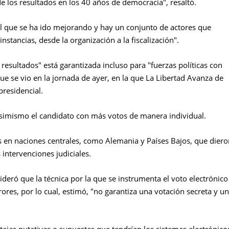
e los resultados en los 40 años de democracia", resaltó.
al que se ha ido mejorando y hay un conjunto de actores que
stancias, desde la organización a la fiscalización".
s resultados" está garantizada incluso para "fuerzas políticas con
ue se vio en la jornada de ayer, en la que La Libertad Avanza de
presidencial.
 asimismo el candidato con más votos de manera individual.
as en naciones centrales, como Alemania y Países Bajos, que dier
intervenciones judiciales.
deró que la técnica por la que se instrumenta el voto electrónico
rores, por lo cual, estimó, "no garantiza una votación secreta y un