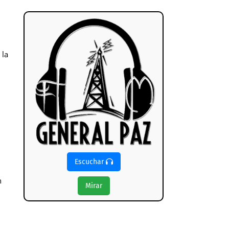
 la
Escuchar
n
Mirar