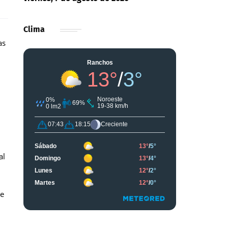
Clima
as
al
ue