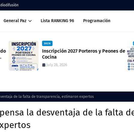
adiodifusión
General Paz
Lista RANKING 96
Programación
2026
ado
Inscripción 2027 Porteros y Peones de
Cocina
July 28, 2026
ventaja de la falta de transparencia, estimaron expertos
pensa la desventaja de la falta d
expertos