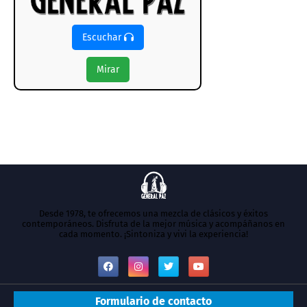
Escuchar
Mirar
Desde 1978, te ofrecemos una mezcla de clásicos y éxitos
contemporáneos. Disfruta de la mejor música y acompáñanos en
cada momento. ¡Sintoniza y vivi la experiencia!
Formulario de contacto