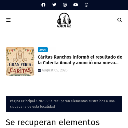
2026
ua
Cáritas Ranchos informó el resultado de
la Colecta Anual y anunció una nueva
feria solidaria
August 05, 2026
Página Principal
2023
Se recuperan elementos sustraídos a una
ciudadana de esta localidad
Se recuperan elementos