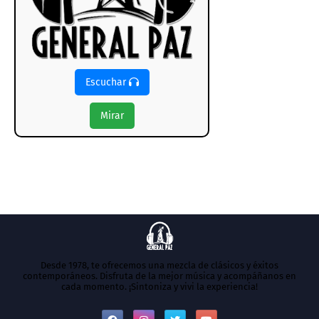
Escuchar
Mirar
Desde 1978, te ofrecemos una mezcla de clásicos y éxitos
contemporáneos. Disfruta de la mejor música y acompáñanos en
cada momento. ¡Sintoniza y vivi la experiencia!