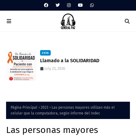
2026
aca
Llamado a la SOLIDARIDAD
July 23, 2026
Página Principal
2023
Las personas mayores utilizan más el
celular que la computadora, según informe del Indec
Las personas mayores