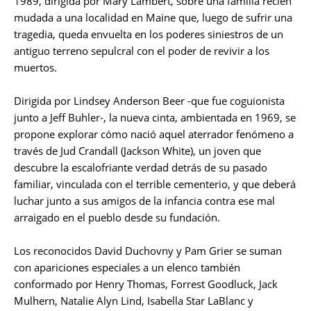
1989, dirigida por Mary Lambert, sobre una familia recién
mudada a una localidad en Maine que, luego de sufrir una
tragedia, queda envuelta en los poderes siniestros de un
antiguo terreno sepulcral con el poder de revivir a los
muertos.
Dirigida por Lindsey Anderson Beer -que fue coguionista
junto a Jeff Buhler-, la nueva cinta, ambientada en 1969, se
propone explorar cómo nació aquel aterrador fenómeno a
través de Jud Crandall (Jackson White), un joven que
descubre la escalofriante verdad detrás de su pasado
familiar, vinculada con el terrible cementerio, y que deberá
luchar junto a sus amigos de la infancia contra ese mal
arraigado en el pueblo desde su fundación.
Los reconocidos David Duchovny y Pam Grier se suman
con apariciones especiales a un elenco también
conformado por Henry Thomas, Forrest Goodluck, Jack
Mulhern, Natalie Alyn Lind, Isabella Star LaBlanc y