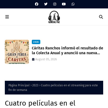
2026
ua
Cáritas Ranchos informó el resultado de
la Colecta Anual y anunció una nueva
feria solidaria
August 05, 2026
Página Principal
2023
Cuatro películas en el streaming para este
fin de semana
Cuatro películas en el