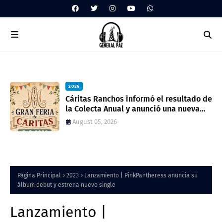
2026
ua
Cáritas Ranchos informó el resultado de
la Colecta Anual y anunció una nueva
feria solidaria
August 05, 2026
Página Principal
2023
Lanzamiento | PinkPantheress anuncia su
álbum debut y estrena nuevo single
Lanzamiento |