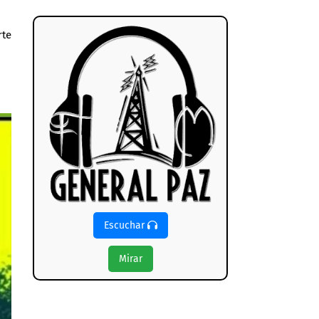
rte
Escuchar
Mirar