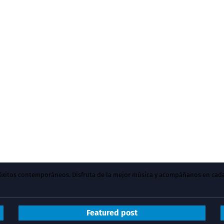
y éxitos contemporáneos. Disfruta de la mejor música y acompáñanos en cad
Featured post