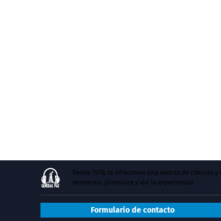
Desde 1978, te ofrecemos una mezcla de clásicos 
momento. ¡Sintoniza y vivi la experiencia!
Formulario de contacto