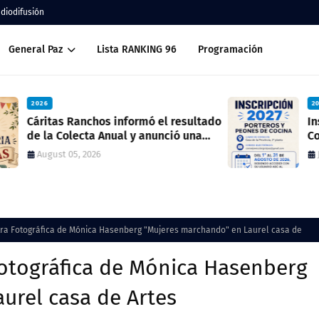
adiodifusión
General Paz
Lista RANKING 96
Programación
2026
ado
Inscripción 2027 Porteros y Peones de
Cocina
July 28, 2026
ra Fotográfica de Mónica Hasenberg "Mujeres marchando" en Laurel casa de
otográfica de Mónica Hasenberg
urel casa de Artes