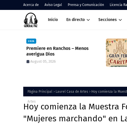
Acerca de
Aviso Legal
Prensa y Comunicación
Licencia R
Inicio
En directo
Secciones
2026
nos
Cáritas Ranchos informó el result
de la Colecta Anual y anunció una
nueva feria solidaria
August 05, 2026
Página Principal
Laurel Casa de Artes
Hoy comienza la Muest
Artes
Hoy comienza la Muestra F
"Mujeres marchando" en La