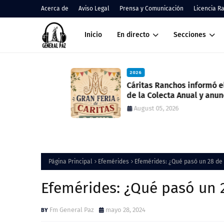
Acerca de
Aviso Legal
Prensa y Comunicación
Licencia R
Inicio
En directo
Secciones
2026
nos
Cáritas Ranchos informó el result
de la Colecta Anual y anunció una
nueva feria solidaria
August 05, 2026
Página Principal
Efemérides
Efemérides: ¿Qué pasó un 28 d
Efemérides: ¿Qué pasó un
Fm General Paz
mayo 28, 2024