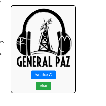
o
ero
ar
Escuchar
Mirar