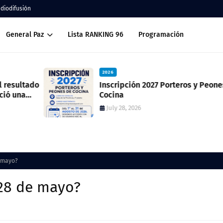
adiodifusión
General Paz
Lista RANKING 96
Programación
2026
ado
Inscripción 2027 Porteros y Peones de
Cocina
July 28, 2026
e mayo?
 28 de mayo?