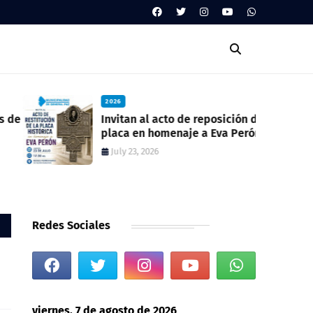
2026
Invitan al acto de reposición de la
placa en homenaje a Eva Perón en la
ex estación del ferrocarril
July 23, 2026
Redes Sociales
viernes, 7 de agosto de 2026