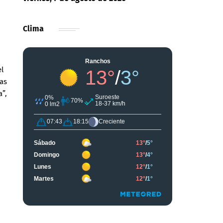
Clima
el
Las
a”,