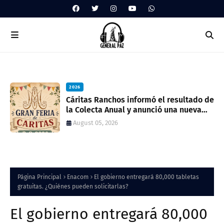
2026
ua
Cáritas Ranchos informó el resultado de
la Colecta Anual y anunció una nueva
feria solidaria
August 05, 2026
Página Principal
Enacom
El gobierno entregará 80,000 tabletas
gratuitas. ¿Quiénes pueden solicitarlas?
El gobierno entregará 80,000