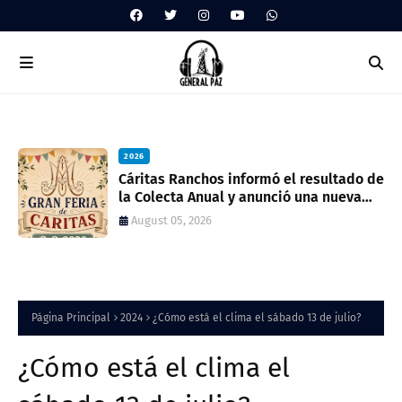
2026
2026
Cáritas Ranchos informó el resultado de
Inscripción 2027 Porteros y Peones de
la Colecta Anual y anunció una nueva
Cocina
feria solidaria
August 05, 2026
July 28, 2026
Página Principal
2024
¿Cómo está el clima el sábado 13 de julio?
¿Cómo está el clima el