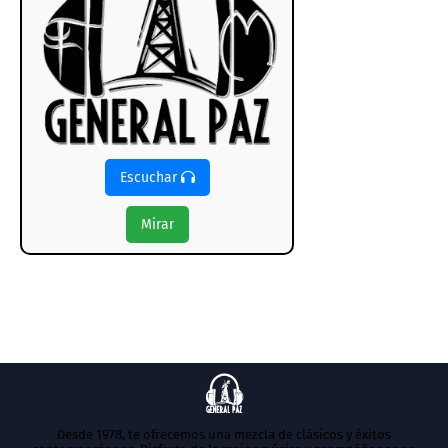
Escuchar
Mirar
Desde 1978, te ofrecemos una mezcla de clásicos y éxitos