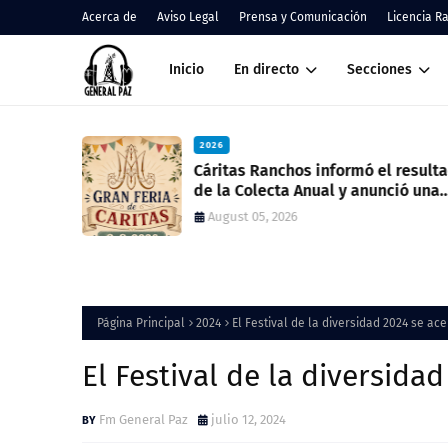
Acerca de
Aviso Legal
Prensa y Comunicación
Licencia R
Inicio
En directo
Secciones
2026
Cáritas Ranchos informó el resultado
de la Colecta Anual y anunció una
nueva feria solidaria
August 05, 2026
Página Principal
2024
El Festival de la diversidad 2024 se ac
El Festival de la diversida
Fm General Paz
julio 12, 2024