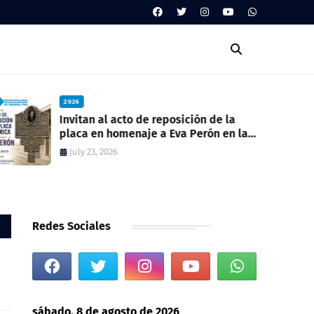
026
2026
vitan al acto de reposición de la
Llamado 
aca en homenaje a Eva Perón en la
July 23, 2
 estación del ferrocarril
July 23, 2026
Redes Sociales
sábado, 8 de agosto de 2026