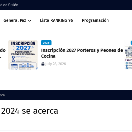
adiodifusión
General Paz
Lista RANKING 96
Programación
2026
2
Inscripción 2027 Porteros y Peones de
In
Cocina
pl
ex
July 28, 2026
erca
d 2024 se acerca