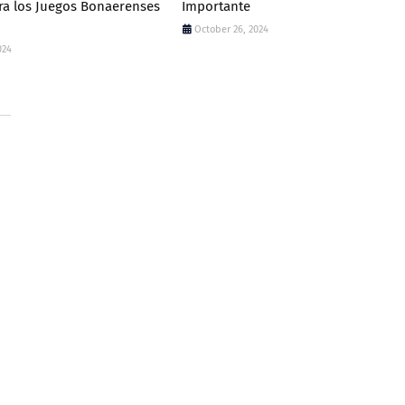
ara los Juegos Bonaerenses
Importante
October 26, 2024
024