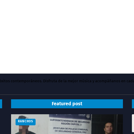
y éxitos contemporáneos. Disfruta de la mejor música y acompáñanos en cad
Featured post
RANCHOS