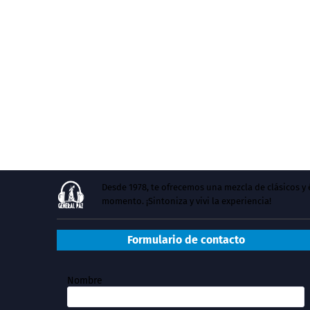
Desde 1978, te ofrecemos una mezcla de clásicos 
momento. ¡Sintoniza y vivi la experiencia!
Formulario de contacto
Nombre