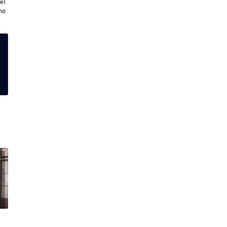
el
mo