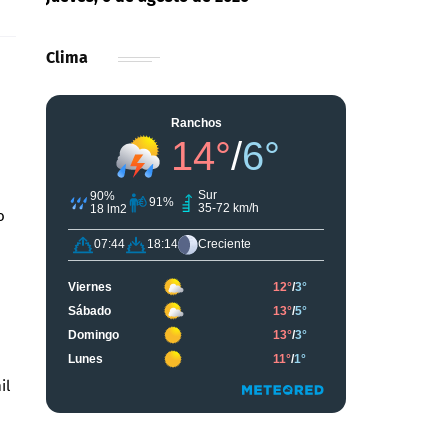
Clima
o
il