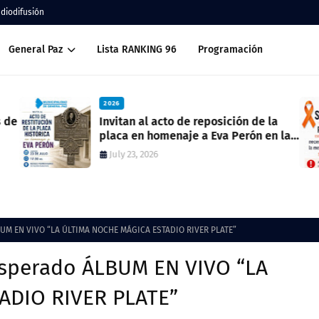
adiodifusión
General Paz
Lista RANKING 96
Programación
2026
Invitan al acto de reposición de la
placa en homenaje a Eva Perón en la
ex estación del ferrocarril
July 23, 2026
BUM EN VIVO “LA ÚLTIMA NOCHE MÁGICA ESTADIO RIVER PLATE”
esperado ÁLBUM EN VIVO “LA
ADIO RIVER PLATE”