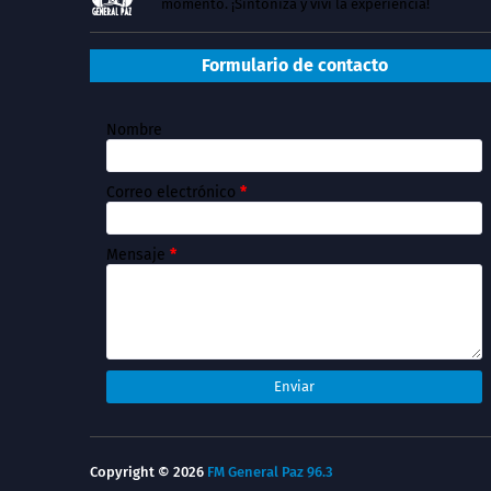
momento. ¡Sintoniza y vivi la experiencia!
Formulario de contacto
Nombre
Correo electrónico
*
Mensaje
*
Copyright ©
2026
FM General Paz 96.3