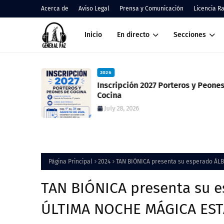
Acerca de
Aviso Legal
Prensa y Comunicación
Licencia R
Inicio
En directo
Secciones
2026
 resultado
Inscripción 2027 Porteros y Peones de
ció una
Cocina
July 28, 2026
Página Principal
2024
TAN BIÓNICA presenta su esperado ÁL
TAN BIÓNICA presenta su 
ÚLTIMA NOCHE MÁGICA EST