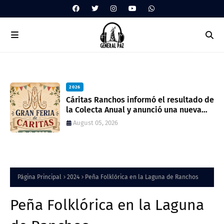
2026
ua
Cáritas Ranchos informó el resultado de
la Colecta Anual y anunció una nueva
feria solidaria
August 05, 2026
Página Principal
2024
Peña Folklórica en la Laguna de Ranchos
Peña Folklórica en la Laguna