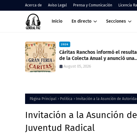
Acerca de
Aviso Legal
Prensa y Comunicación
Licencia R
Inicio
En directo
Secciones
2026
s
Cáritas Ranchos informó el resultad
de la Colecta Anual y anunció una
nueva feria solidaria
August 05, 2026
Página Principal
Politica
Invitación a la Asunción de Autorid
Invitación a la Asunción d
Juventud Radical