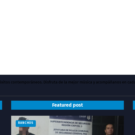
y éxitos contemporáneos. Disfruta de la mejor música y acompáñanos en cad
Featured post
RANCHOS