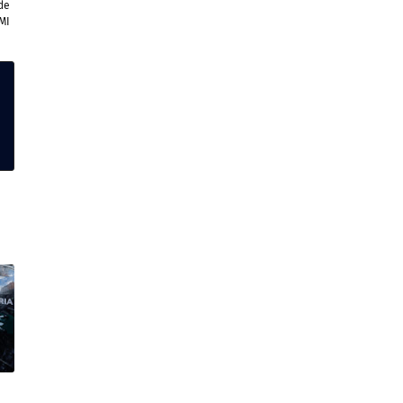
de
MI