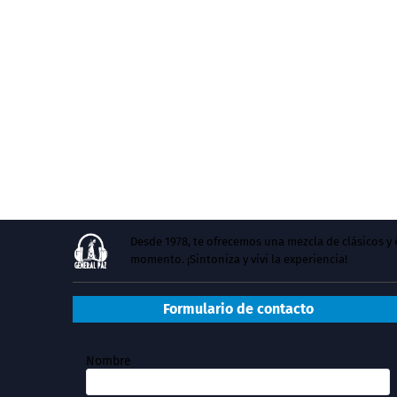
Desde 1978, te ofrecemos una mezcla de clásicos 
momento. ¡Sintoniza y vivi la experiencia!
Formulario de contacto
Nombre