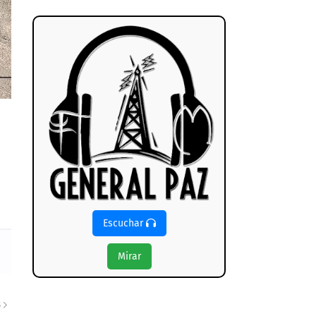
Escuchar
Mirar
S