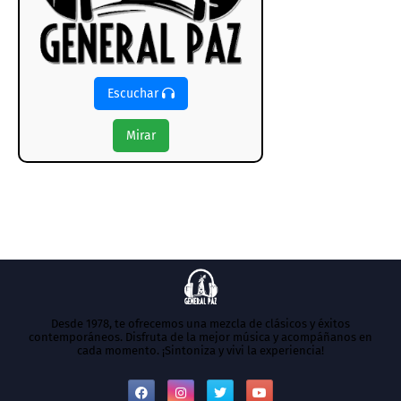
Escuchar
Mirar
Desde 1978, te ofrecemos una mezcla de clásicos y éxitos
contemporáneos. Disfruta de la mejor música y acompáñanos en
cada momento. ¡Sintoniza y vivi la experiencia!