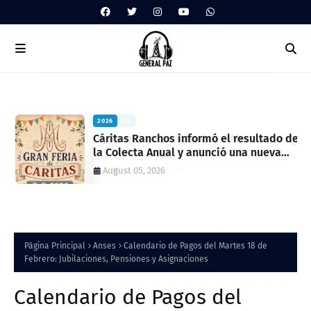
2026
ua
Cáritas Ranchos informó el resultado de
la Colecta Anual y anunció una nueva
feria solidaria
August 05, 2026
Página Principal
Anses
Calendario de Pagos del Martes 18 de
Febrero: Jubilaciones, Pensiones y Asignaciones
Calendario de Pagos del