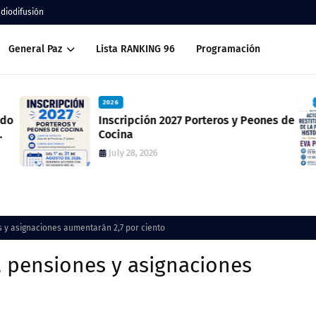
adiodifusión
General Paz
Lista RANKING 96
Programación
2026
ado
Inscripción 2027 Porteros y Peones de
Cocina
July 28, 2026
s y asignaciones aumentarán 2,7 por ciento
s, pensiones y asignaciones