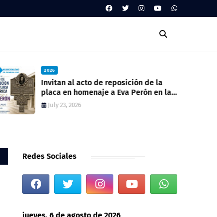
2026
Invitan al acto de reposición de la
placa en homenaje a Eva Perón en la
ex estación del ferrocarril
July 23, 2026
Redes Sociales
jueves, 6 de agosto de 2026