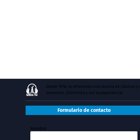
Desde 1978, te ofrecemos una mezcla de clásicos 
momento. ¡Sintoniza y vivi la experiencia!
Formulario de contacto
Nombre