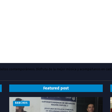
y éxitos contemporáneos. Disfruta de la mejor música y acompáñanos en cad
Featured post
RANCHOS