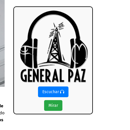
Escuchar
Mirar
de
ado
os