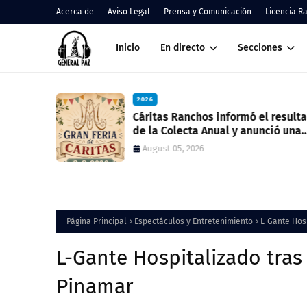
Acerca de
Aviso Legal
Prensa y Comunicación
Licencia R
Inicio
En directo
Secciones
2026
nos
Cáritas Ranchos informó el result
de la Colecta Anual y anunció una
nueva feria solidaria
August 05, 2026
Página Principal
Espectáculos y Entretenimiento
L-Gante Hosp
L-Gante Hospitalizado tras
Pinamar