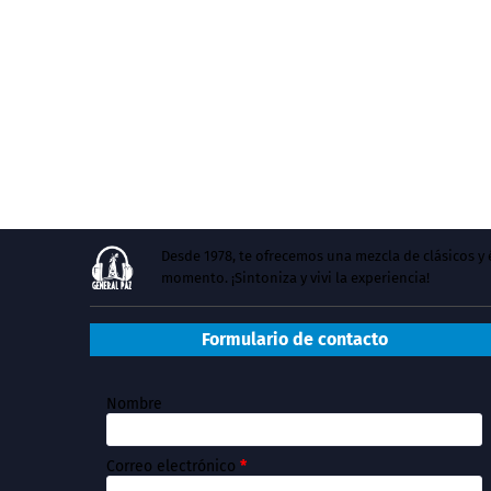
Desde 1978, te ofrecemos una mezcla de clásicos 
momento. ¡Sintoniza y vivi la experiencia!
Formulario de contacto
Nombre
Correo electrónico
*