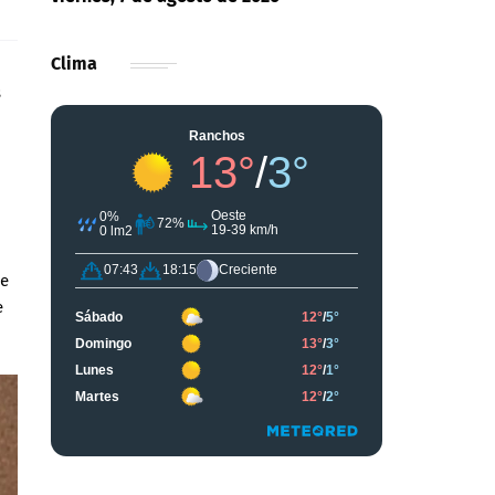
Clima
s
de
e