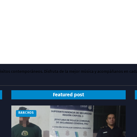
y éxitos contemporáneos. Disfruta de la mejor música y acompáñanos en cad
Featured post
RANCHOS