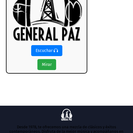
Escuchar
Mirar
Desde 1978, te ofrecemos una mezcla de clásicos y éxitos
contemporáneos. Disfruta de la mejor música y acompáñanos en