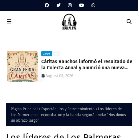
2026
ua
Cáritas Ranchos informó el resultado de
la Colecta Anual y anunció una nueva
feria solidaria
August 05, 2026
Página Principal
Espectáculos y Entretenimiento
Los líderes de
Los Palmeras se reconciliaron y la banda seguirá unida: “Nos dimos
un abrazo largo”
Los líderes de Los Palmeras