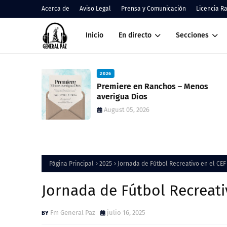
Acerca de
Aviso Legal
Prensa y Comunicación
Licencia R
Inicio
En directo
Secciones
2026
nos
Cáritas Ranchos informó el result
de la Colecta Anual y anunció una
nueva feria solidaria
August 05, 2026
Página Principal
2025
Jornada de Fútbol Recreativo en el CEF 
Jornada de Fútbol Recreati
Fm General Paz
julio 16, 2025