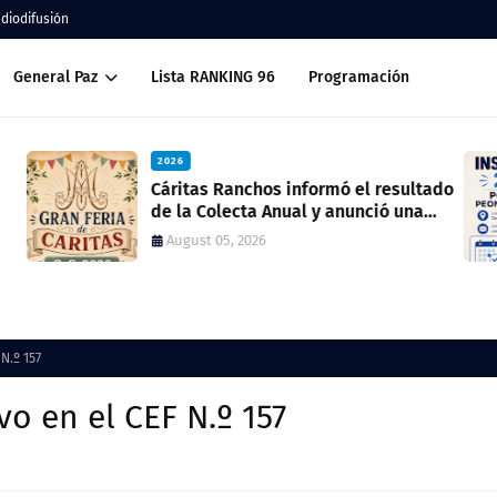
adiodifusión
General Paz
Lista RANKING 96
Programación
2026
ado
Inscripción 2027 Porteros y Peones de
Cocina
July 28, 2026
N.º 157
vo en el CEF N.º 157