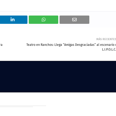
MÁS RECIENTE
ra
Teatro en Ranchos: Llega “Amigas Desgraciadas” al escenario 
L.I.P.O.L.C