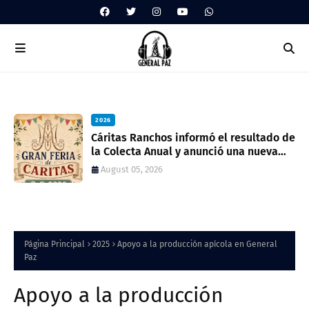
2026
ua
Cáritas Ranchos informó el resultado de
la Colecta Anual y anunció una nueva
feria solidaria
August 05, 2026
Página Principal
2025
Apoyo a la producción apícola en General
Paz
Apoyo a la producción