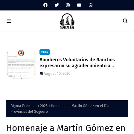
2026
Bomberos Voluntarios de Ranchos
l
expresaron su agradecimiento a
vecinos por recientes donaciones
August 10, 2026
Página Principal
2025
Homenaje a Martín Gómez en el Día
Provincial del Soguero
Homenaje a Martín Gómez en