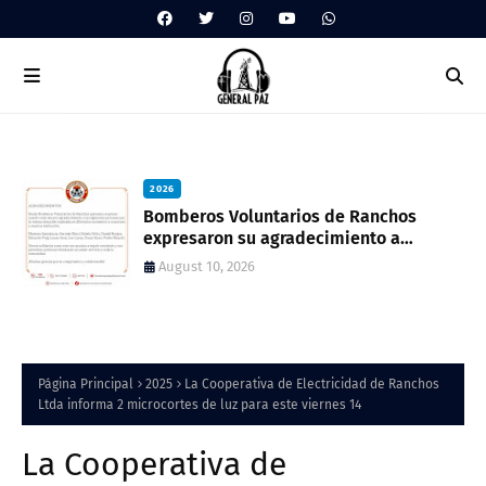
2026
Bomberos Voluntarios de Ranchos
l
expresaron su agradecimiento a
vecinos por recientes donaciones
August 10, 2026
Página Principal
2025
La Cooperativa de Electricidad de Ranchos
Ltda informa 2 microcortes de luz para este viernes 14
La Cooperativa de