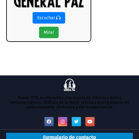
Escuchar
Mirar
Desde 1978, te ofrecemos una mezcla de clásicos y éxitos
contemporáneos. Disfruta de la mejor música y acompáñanos en
cada momento. ¡Sintoniza y vivi la experiencia!
Formulario de contacto