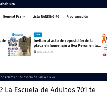
adiodifusión
General Paz
Lista RANKING 96
Programación
2026
Invitan al acto de reposición de la
placa en homenaje a Eva Perón en la
ex estación del ferrocarril
July 23, 2026
 de Adultos 701 te espera en Barrio Nuevo
? La Escuela de Adultos 701 te