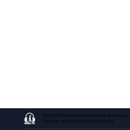
Desde 1978, te ofrecemos una mezcla de clásicos 
momento. ¡Sintoniza y vivi la experiencia!