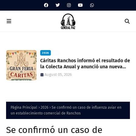
2026
ua
Cáritas Ranchos informó el resultado de
la Colecta Anual y anunció una nueva
feria solidaria
August 05, 2026
Página Principal
2026
Se confirmó un caso de influenza aviar en
un establecimiento comercial de Ranchos
Se confirmó un caso de