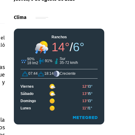
Clima
 el
lló
as
ue
 y
la
os