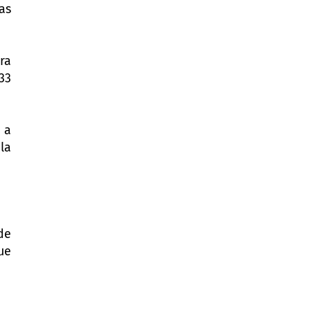
as
ra
33
 a
la
de
ue