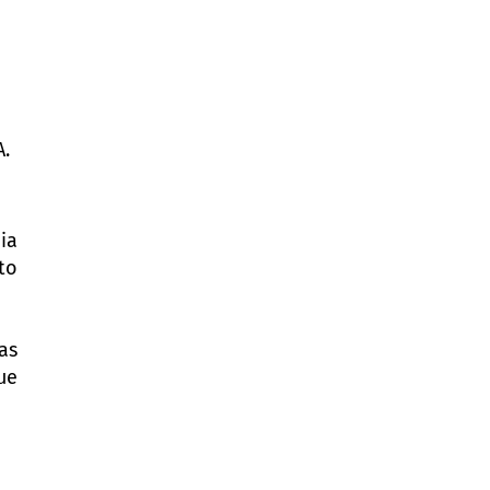
A.
ia
to
as
ue