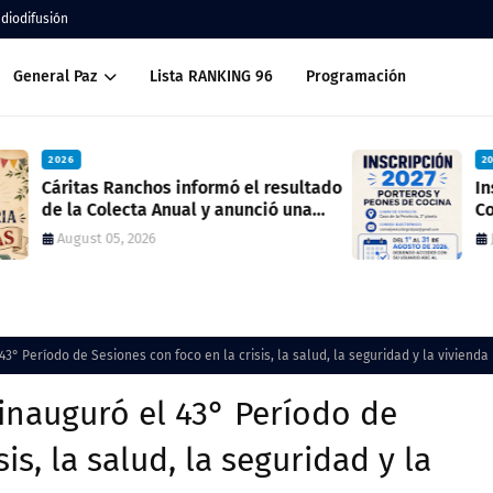
adiodifusión
General Paz
Lista RANKING 96
Programación
2026
ado
Inscripción 2027 Porteros y Peones de
Cocina
July 28, 2026
43° Período de Sesiones con foco en la crisis, la salud, la seguridad y la vivienda
 inauguró el 43° Período de
is, la salud, la seguridad y la