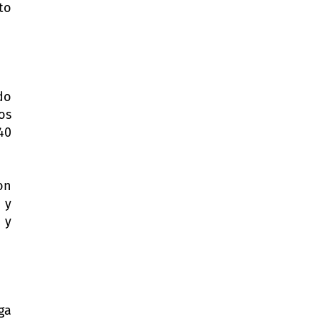
to
do
os
40
on
 y
 y
ga