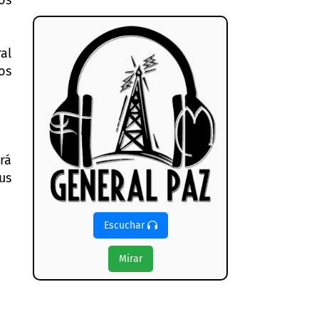
os
al
os
rá
sus
Escuchar
Mirar