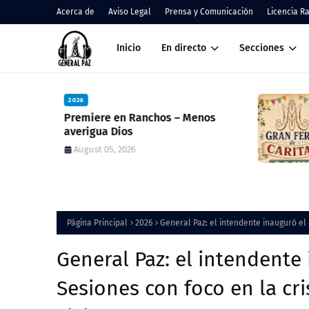
Acerca de
Aviso Legal
Prensa y Comunicación
Licencia R
Inicio
En directo
Secciones
2026
nos
Cáritas Ranchos informó el result
de la Colecta Anual y anunció una
nueva feria solidaria
August 05, 2026
Página Principal
2026
General Paz: el intendente inauguró el 
General Paz: el intendente
Sesiones con foco en la cris