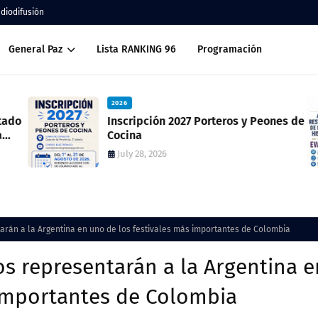
adiodifusión
General Paz
Lista RANKING 96
Programación
2026
ado
Inscripción 2027 Porteros y Peones de
Cocina
July 28, 2026
arán a la Argentina en uno de los festivales más importantes de Colombia
s representarán a la Argentina e
 importantes de Colombia