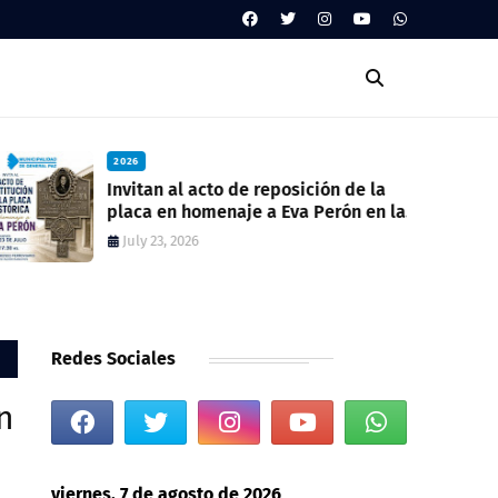
2026
Invitan al acto de reposición de la
placa en homenaje a Eva Perón en la
ex estación del ferrocarril
July 23, 2026
Redes Sociales
n
viernes, 7 de agosto de 2026