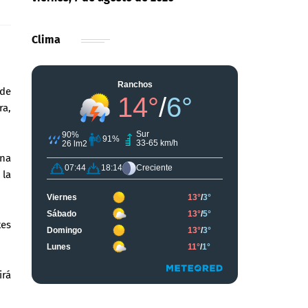
Clima
 de
ra,
una
 la
tes
irá