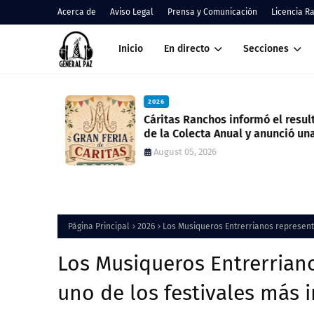
Acerca de
Aviso Legal
Prensa y Comunicación
Licencia R
Inicio
En directo
Secciones
2026
nos
Cáritas Ranchos informó el result
de la Colecta Anual y anunció una
nueva feria solidaria
August 05, 2026
Página Principal
2026
Los Musiqueros Entrerrianos represent
Los Musiqueros Entrerriano
uno de los festivales más