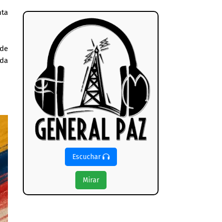
nta
 de
ada
Escuchar
Mirar