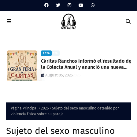
2026
ua
Cáritas Ranchos informó el resultado de
la Colecta Anual y anunció una nueva
feria solidaria
August 05, 2026
Página Principal
2026
Sujeto del sexo masculino detenido por
violencia física sobre su pareja
Sujeto del sexo masculino