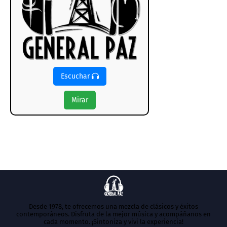
Escuchar
Mirar
Desde 1978, te ofrecemos una mezcla de clásicos y éxitos
contemporáneos. Disfruta de la mejor música y acompáñanos en
cada momento. ¡Sintoniza y vivi la experiencia!