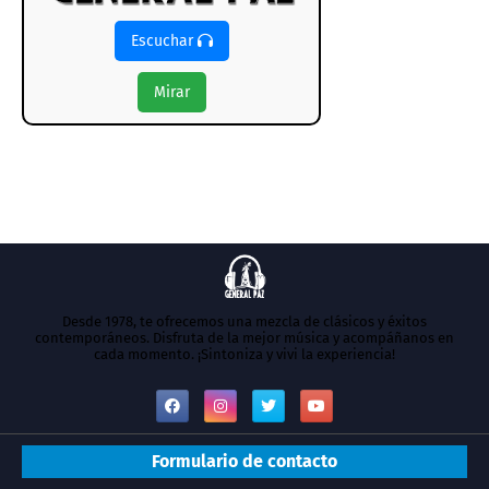
Escuchar
Mirar
Desde 1978, te ofrecemos una mezcla de clásicos y éxitos
contemporáneos. Disfruta de la mejor música y acompáñanos en
cada momento. ¡Sintoniza y vivi la experiencia!
Formulario de contacto