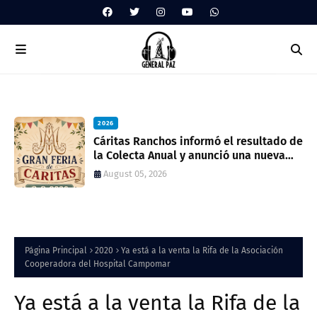
2026
ua
Cáritas Ranchos informó el resultado de
la Colecta Anual y anunció una nueva
feria solidaria
August 05, 2026
Página Principal
2020
Ya está a la venta la Rifa de la Asociación
Cooperadora del Hospital Campomar
Ya está a la venta la Rifa de la