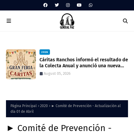
2026
ua
Cáritas Ranchos informó el resultado de
la Colecta Anual y anunció una nueva
feria solidaria
August 05, 2026
Página Principal
2020
► Comité de Prevención - Actualización al
día 01 de Abril
► Comité de Prevención -