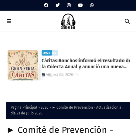
2026
ua
Cáritas Ranchos informó el resultado de
la Colecta Anual y anunció una nueva
feria solidaria
August 05, 2026
Página Principal
2020
► Comité de Prevención - Actualización al
día 21 de Julio 2020
► Comité de Prevención -