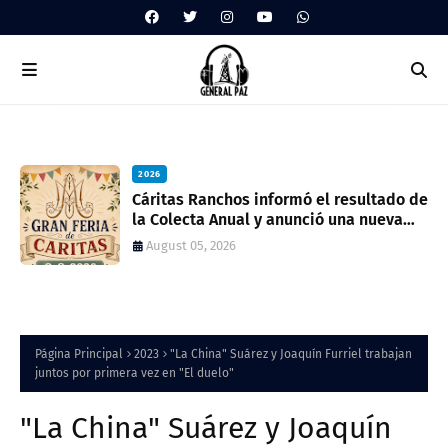
2026
ua
Cáritas Ranchos informó el resultado de
la Colecta Anual y anunció una nueva
feria solidaria
August 05, 2026
Página Principal
2023
"La China" Suárez y Joaquín Furriel trabajan
juntos por primera vez en "El duelo"
"La China" Suárez y Joaquín