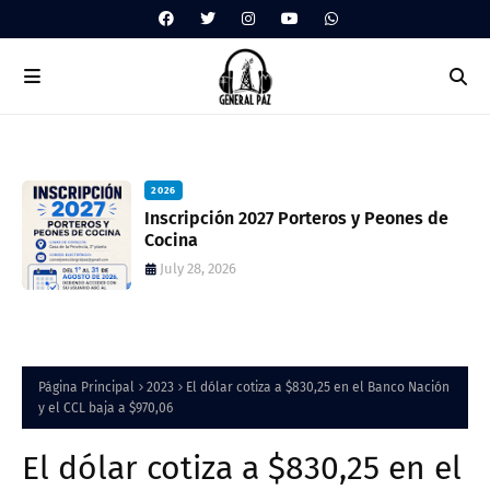
2026
 de
Inscripción 2027 Porteros y Peones de
Cocina
July 28, 2026
Página Principal
2023
El dólar cotiza a $830,25 en el Banco Nación
y el CCL baja a $970,06
El dólar cotiza a $830,25 en el