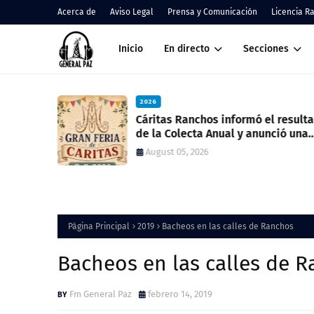
Acerca de
Aviso Legal
Prensa y Comunicación
Licencia R
Inicio
En directo
Secciones
2026
nos
Cáritas Ranchos informó el result
de la Colecta Anual y anunció una
nueva feria solidaria
August 05, 2026
Página Principal
2019
Bacheos en las calles de Ranchos
Bacheos en las calles de 
Fm General Paz
febrero 14, 2019