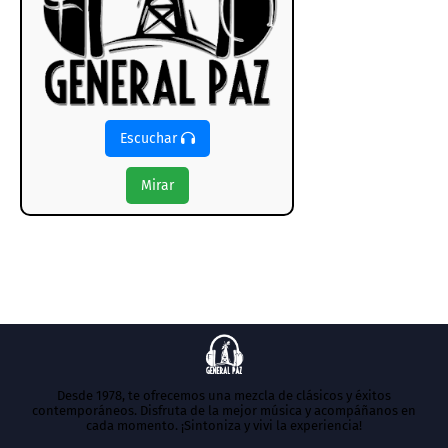
Escuchar
Mirar
Desde 1978, te ofrecemos una mezcla de clásicos y éxitos
contemporáneos. Disfruta de la mejor música y acompáñanos en
cada momento. ¡Sintoniza y vivi la experiencia!