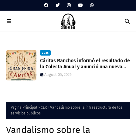
2026
ua
Cáritas Ranchos informó el resultado de
la Colecta Anual y anunció una nueva
feria solidaria
August 05, 2026
Página Principal
CER
Vandalismo sobre la infraestructura de los
servicios públicos
Vandalismo sobre la