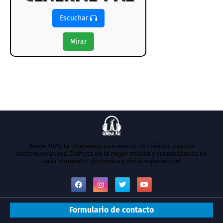
Escuchar
Mirar
Desde 1978, te ofrecemos una mezcla de clásicos y éxitos
contemporáneos. Disfruta de la mejor música y acompáñanos en
cada momento. ¡Sintoniza y vivi la experiencia!
Formulario de contacto