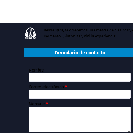
Desde 1978, te ofrecemos una mezcla de clásicos 
momento. ¡Sintoniza y vivi la experiencia!
Formulario de contacto
Nombre
Correo electrónico
*
Mensaje
*