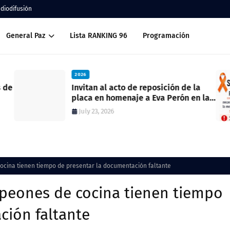
adiodifusión
General Paz
Lista RANKING 96
Programación
2026
Invitan al acto de reposición de la
placa en homenaje a Eva Perón en la
ex estación del ferrocarril
July 23, 2026
cocina tienen tiempo de presentar la documentación faltante
y peones de cocina tienen tiempo
ción faltante