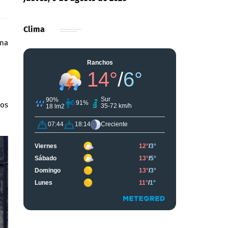
Clima
ina
ños